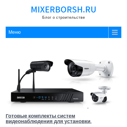
Перейти
MIXERBORSH.RU
к
содержимому
Блог о строительстве
Меню
Готовые комплекты систем
видеонаблюдения для установки.