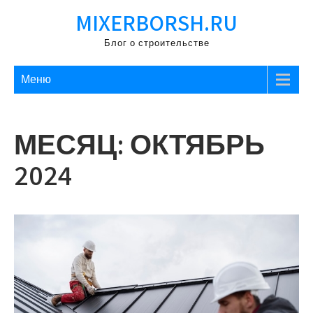
Перейти
MIXERBORSH.RU
к
содержимому
Блог о строительстве
Меню
МЕСЯЦ:
ОКТЯБРЬ
2024