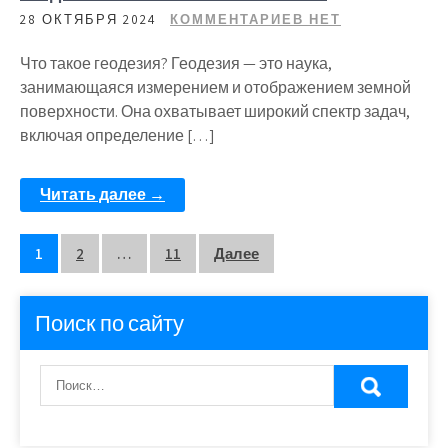
28 ОКТЯБРЯ 2024
КОММЕНТАРИЕВ НЕТ
Что такое геодезия? Геодезия — это наука,
занимающаяся измерением и отображением земной
поверхности. Она охватывает широкий спектр задач,
включая определение […]
Читать далее →
Пагинация
1
2
…
11
Далее
записей
Поиск по сайту