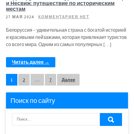
и Несвиж: путешествие по историческим
местам
27 МАЯ 2024
КОММЕНТАРИЕВ НЕТ
Белоруссия – удивительная страна с богатой историей
и красивыми пейзажами, которая привлекает туристов
со всего мира. Одним из самых популярных […]
Читать далее →
Пагинация
1
2
…
7
Далее
записей
Поиск по сайту