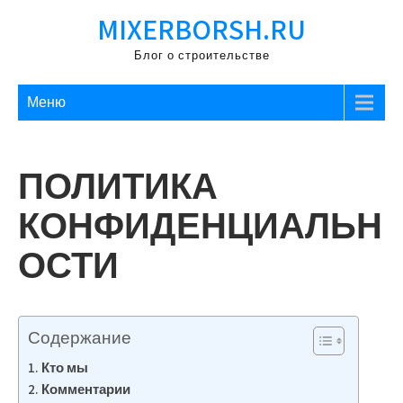
Перейти
MIXERBORSH.RU
к
содержимому
Блог о строительстве
Меню
ПОЛИТИКА
КОНФИДЕНЦИАЛЬН
ОСТИ
Содержание
Кто мы
Комментарии