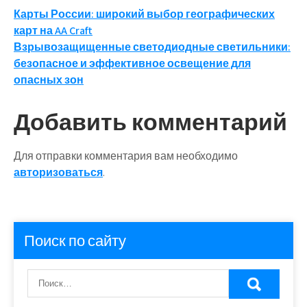
Навигация
Карты России: широкий выбор географических
карт на AA Craft
по
Взрывозащищенные светодиодные светильники:
записям
безопасное и эффективное освещение для
опасных зон
Добавить комментарий
Для отправки комментария вам необходимо
авторизоваться
.
Поиск по сайту