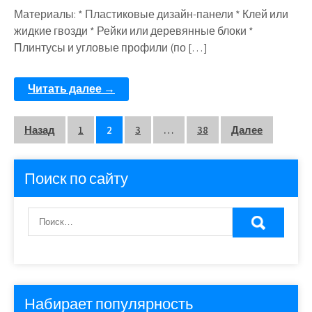
Материалы: * Пластиковые дизайн-панели * Клей или
жидкие гвозди * Рейки или деревянные блоки *
Плинтусы и угловые профили (по […]
Читать далее →
Пагинация
Назад
1
2
3
…
38
Далее
записей
Поиск по сайту
Набирает популярность