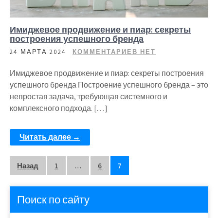
Имиджевое продвижение и пиар: секреты
построения успешного бренда
24 МАРТА 2024
КОММЕНТАРИЕВ НЕТ
Имиджевое продвижение и пиар: секреты построения
успешного бренда Построение успешного бренда – это
непростая задача, требующая системного и
комплексного подхода. […]
Читать далее →
Пагинация
Назад
1
…
6
7
записей
Поиск по сайту