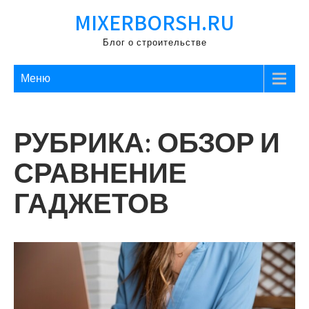
Перейти
MIXERBORSH.RU
к
содержимому
Блог о строительстве
Меню
РУБРИКА:
ОБЗОР И
СРАВНЕНИЕ
ГАДЖЕТОВ