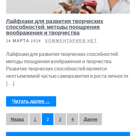
Лайфхаки для развития творческих
способностей: методы поощрения
воображения и творчества
24 МАРТА 2024
КОММЕНТАРИЕВ НЕТ
Лайфхаки для развития творческих способностей:
методы поощрения воображения и творчества
Развитие творческих способностей является
неотъемлемой частью саморазвития и роста личности.
[…]
Читать далее →
Пагинация
Назад
1
2
3
4
Далее
записей