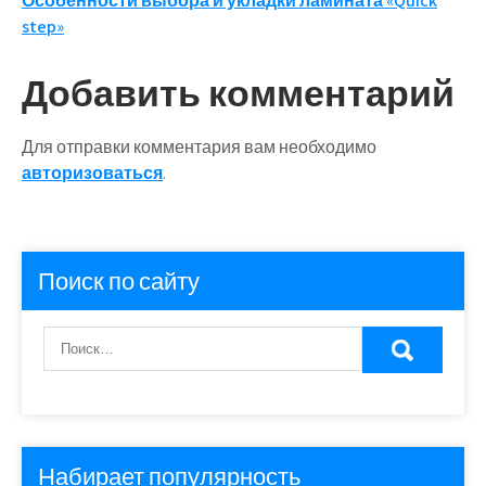
Особенности выбора и укладки ламината «Quick
записям
step»
Добавить комментарий
Для отправки комментария вам необходимо
авторизоваться
.
Поиск по сайту
Набирает популярность