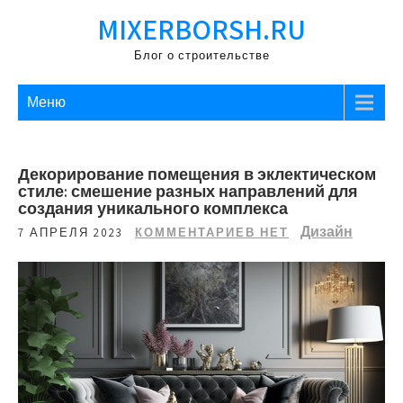
Перейти
MIXERBORSH.RU
к
содержимому
Блог о строительстве
Меню
Декорирование помещения в эклектическом
стиле: смешение разных направлений для
создания уникального комплекса
Дизайн
7 АПРЕЛЯ 2023
КОММЕНТАРИЕВ НЕТ