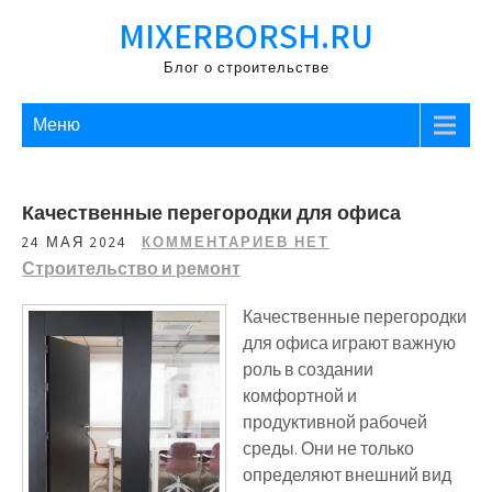
Перейти
MIXERBORSH.RU
к
содержимому
Блог о строительстве
Меню
Качественные перегородки для офиса
24 МАЯ 2024
КОММЕНТАРИЕВ НЕТ
Строительство и ремонт
Качественные перегородки
для офиса играют важную
роль в создании
комфортной и
продуктивной рабочей
среды. Они не только
определяют внешний вид