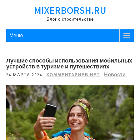
Перейти
MIXERBORSH.RU
к
содержимому
Блог о строительстве
Меню
Лучшие способы использования мобильных
устройств в туризме и путешествиях
Новости
24 МАРТА 2024
КОММЕНТАРИЕВ НЕТ