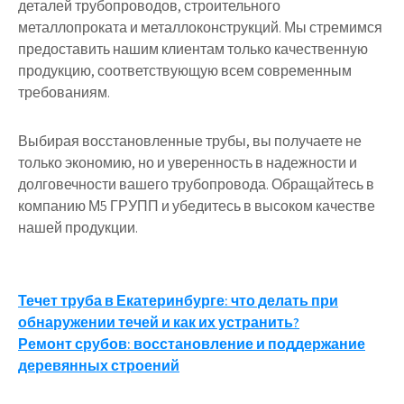
деталей трубопроводов, строительного
металлопроката и металлоконструкций. Мы стремимся
предоставить нашим клиентам только качественную
продукцию, соответствующую всем современным
требованиям.
Выбирая восстановленные трубы, вы получаете не
только экономию, но и уверенность в надежности и
долговечности вашего трубопровода. Обращайтесь в
компанию М5 ГРУПП и убедитесь в высоком качестве
нашей продукции.
Навигация
Течет труба в Екатеринбурге: что делать при
обнаружении течей и как их устранить?
по
Ремонт срубов: восстановление и поддержание
записям
деревянных строений