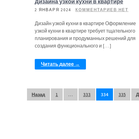
Дизайна узкой кухни в квартире
2 ЯНВАРЯ 2024
КОММЕНТАРИЕВ НЕТ
Дизайн узкой кухни в квартире Оформление
узкой кухни в квартире требует тщательного
планирования и продуманных решений для
создания функционального и […]
Читать далее →
Пагинация
Назад
1
…
333
334
335
Д
записей