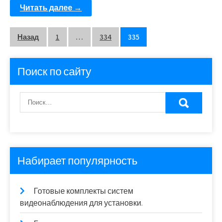
Читать далее →
Пагинация
Назад
1
…
334
335
записей
Поиск по сайту
Набирает популярность
Готовые комплекты систем
видеонаблюдения для установки.