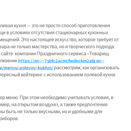
левая кухня — это не просто способ приготовления
щи в условиях отсутствия стационарных кухонных
мещений. Это настоящее искусство, которое требует от
вара не только мастерства, но и творческого подхода.
 сайте компании Праздничного сервиса «Товарищ
лковник
https://xn—-7sbfc2acmcfwdeckm2a8j.xn--
ai/menyu-polevoy-kukhni/
рассмотрим, как организовать
тересный кейтеринг с использованием полевой кухни.
ор меню. При этом необходимо учитывать условия, в
мер, на открытом воздухе), а также предпочтения
ны быть не только вкусными, но и удобными для
риборов.