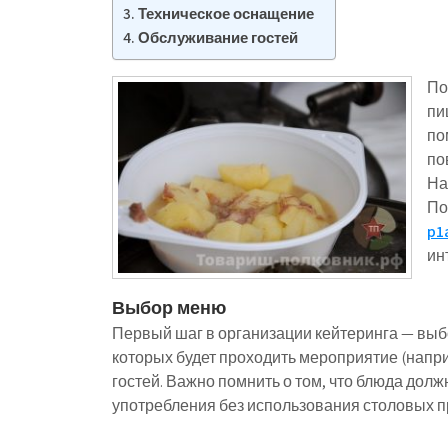
Техническое оснащение
Обслуживание гостей
По
пи
по
по
На
По
p1
ин
Выбор меню
Первый шаг в организации кейтеринга — выб
которых будет проходить мероприятие (напри
гостей. Важно помнить о том, что блюда долж
употребления без использования столовых п