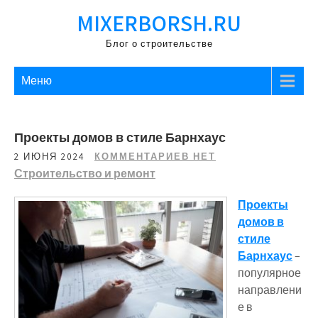
Перейти
MIXERBORSH.RU
к
содержимому
Блог о строительстве
Меню
Проекты домов в стиле Барнхаус
2 ИЮНЯ 2024
КОММЕНТАРИЕВ НЕТ
Строительство и ремонт
Проекты
домов в
стиле
Барнхаус
–
популярное
направлени
е в