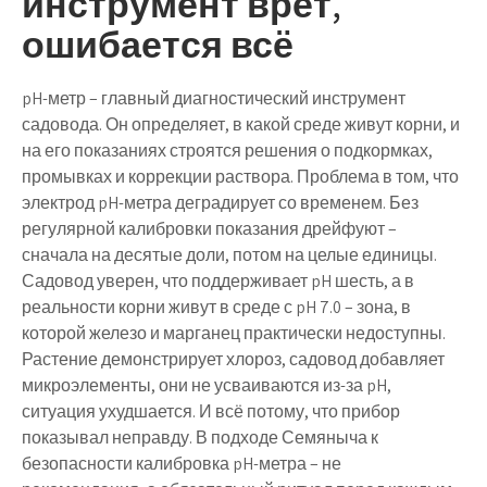
инструмент врёт,
ошибается всё
pH-метр – главный диагностический инструмент
садовода. Он определяет, в какой среде живут корни, и
на его показаниях строятся решения о подкормках,
промывках и коррекции раствора. Проблема в том, что
электрод pH-метра деградирует со временем. Без
регулярной калибровки показания дрейфуют –
сначала на десятые доли, потом на целые единицы.
Садовод уверен, что поддерживает pH шесть, а в
реальности корни живут в среде с pH 7.0 – зона, в
которой железо и марганец практически недоступны.
Растение демонстрирует хлороз, садовод добавляет
микроэлементы, они не усваиваются из-за pH,
ситуация ухудшается. И всё потому, что прибор
показывал неправду. В подходе Семяныча к
безопасности калибровка pH-метра – не