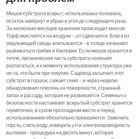
Мешок субстрата вскрыт, использована половина,
остаток завёрнут и убран в угол до следующего раза.
За несколько месяцев хранения происходит многое.
Торф окисляется на воздухе – pH сдвигается. Влага из
окружающей среды впитывается – в толще начинают
развиваться грибки и бактерии. Если мешок хранится в
тепле, органическая часть субстрата начинает
разлагаться, и к моменту использования структура уже
не та, что была при покупке. Садовод засыпает этот
субстрат в горшок, сажает семя – и через неделю
обнаруживает плесень на поверхности, странный
запах и рассаду, которая не развивается. Семяныч о
безопасности настаивает: вскрытый субстрат хранится
герметично, в сухом прохладном месте и перед
использованием обязательно проверяется. Замочить
горсть, слить воду, измерить pH и электропроводность
вытяжки – процедура на десять минут, которая