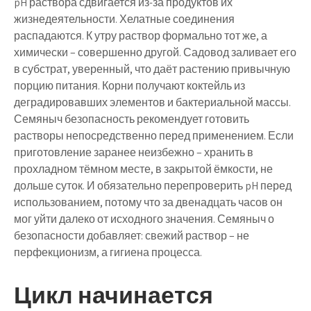
pH раствора сдвигается из-за продуктов их
жизнедеятельности. Хелатные соединения
распадаются. К утру раствор формально тот же, а
химически – совершенно другой. Садовод заливает его
в субстрат, уверенный, что даёт растению привычную
порцию питания. Корни получают коктейль из
деградировавших элементов и бактериальной массы.
Семяныч безопасность рекомендует готовить
растворы непосредственно перед применением. Если
приготовление заранее неизбежно – хранить в
прохладном тёмном месте, в закрытой ёмкости, не
дольше суток. И обязательно перепроверить pH перед
использованием, потому что за двенадцать часов он
мог уйти далеко от исходного значения. Семяныч о
безопасности добавляет: свежий раствор – не
перфекционизм, а гигиена процесса.
Цикл начинается