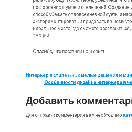
релаксирующий фон. Также, убедитесь, что у 
посторонних шумов и отвлечений. Создание у
способ убежать от повседневной суеты и нас
экспериментировать и придавать вашему угол
идеальное место, где сможете расслабиться
эмоции.
Спасибо, что посетили наш сайт!
Навигация
Интерьер в стиле Loft: смелые решения и ми
Особенности дизайна интерьера в че
по
записям
Добавить комментар
Для отправки комментария вам необходимо
авт