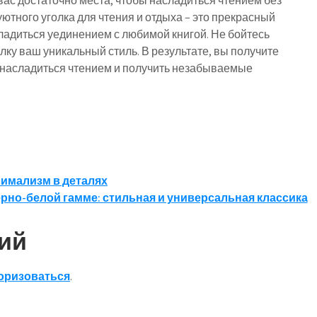
вас достаточно места, чтобы насладиться чтением без
ютного уголка для чтения и отдыха – это прекрасный
ладиться уединением с любимой книгой. Не бойтесь
ку ваш уникальный стиль. В результате, вы получите
, насладиться чтением и получить незабываемые
нимализм в деталях
рно-белой гамме: стильная и универсальная классика
ий
оризоваться
.