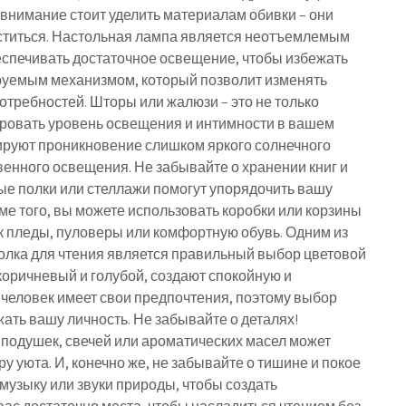
 внимание стоит уделить материалам обивки – они
иститься. Настольная лампа является неотъемлемым
еспечивать достаточное освещение, чтобы избежать
ируемым механизмом, который позволит изменять
отребностей. Шторы или жалюзи – это не только
ировать уровень освещения и интимности в вашем
ируют проникновение слишком яркого солнечного
твенного освещения. Не забывайте о хранении книг и
ные полки или стеллажи помогут упорядочить вашу
оме того, вы можете использовать коробки или корзины
к пледы, пуловеры или комфортную обувь. Одним из
олка для чтения является правильный выбор цветовой
 коричневый и голубой, создают спокойную и
человек имеет свои предпочтения, поэтому выбор
ать вашу личность. Не забывайте о деталях!
подушек, свечей или ароматических масел может
 уюта. И, конечно же, не забывайте о тишине и покое
 музыку или звуки природы, чтобы создать