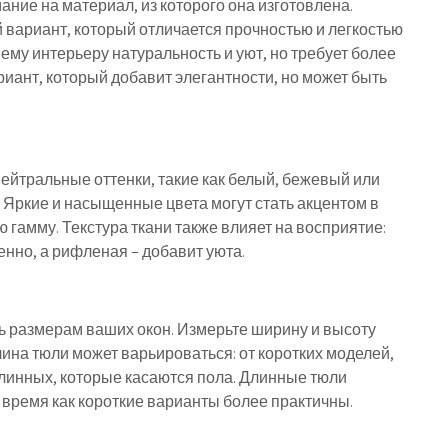
ние на материал, из которого она изготовлена.
 вариант, который отличается прочностью и легкостью
шему интерьеру натуральность и уют, но требует более
риант, который добавит элегантности, но может быть
Нейтральные оттенки, такие как белый, бежевый или
 Яркие и насыщенные цвета могут стать акцентом в
 гамму. Текстура ткани также влияет на восприятие:
енно, а рифленая – добавит уюта.
 размерам ваших окон. Измерьте ширину и высоту
ина тюли может варьироваться: от коротких моделей,
длинных, которые касаются пола. Длинные тюли
о время как короткие варианты более практичны.