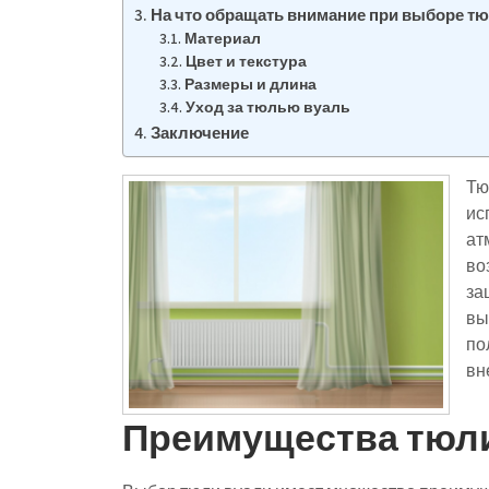
На что обращать внимание при выборе тю
Материал
Цвет и текстура
Размеры и длина
Уход за тюлью вуаль
Заключение
Тю
ис
ат
во
за
вы
по
вн
Преимущества тюл