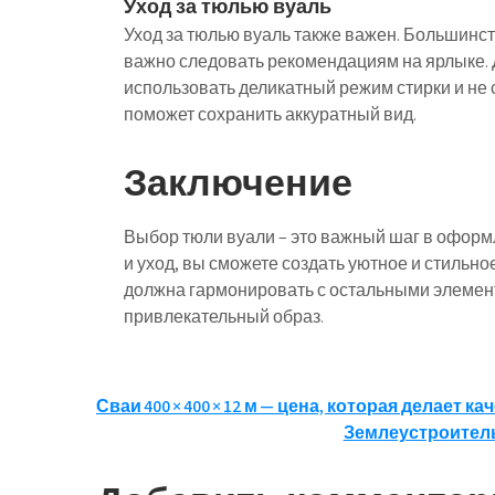
Уход за тюлью вуаль
Уход за тюлью вуаль также важен. Большинс
важно следовать рекомендациям на ярлыке.
использовать деликатный режим стирки и не
поможет сохранить аккуратный вид.
Заключение
Выбор тюли вуали – это важный шаг в оформ
и уход, вы сможете создать уютное и стильно
должна гармонировать с остальными элемент
привлекательный образ.
Навигация
Сваи 400 × 400 × 12 м — цена, которая делает 
Землеустроитель
по
записям